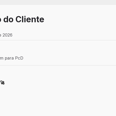
 do Cliente
de 2026
Efetivo
ém para PcD
para PcD
 🚀