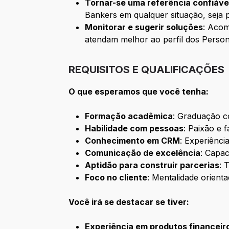
Tornar-se uma referência confiáve
Bankers em qualquer situação, seja p
Monitorar e sugerir soluções
: Acom
atendam melhor ao perfil dos Perso
REQUISITOS E QUALIFICAÇÕES
O que esperamos que você tenha:
Formação acadêmica
: Graduação c
Habilidade com pessoas
: Paixão e 
Conhecimento em CRM
: Experiênci
Comunicação de excelência
: Capa
Aptidão para construir parcerias
: 
Foco no cliente
: Mentalidade orient
Você irá se destacar se tiver:
Experiência em produtos financeir