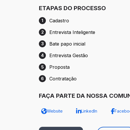
ETAPAS DO PROCESSO
Cadastro
1
Etapa 1: Cadastro
Entrevista Inteligente
2
Etapa 2: Entrevista Inteligente
Bate papo inicial
3
Etapa 3: Bate papo inicial
Entrevista Gestão
4
Etapa 4: Entrevista Gestão
Proposta
5
Etapa 5: Proposta
Contratação
6
Etapa 6: Contratação
FAÇA PARTE DA NOSSA COMUN
Website
LinkedIn
Facebo